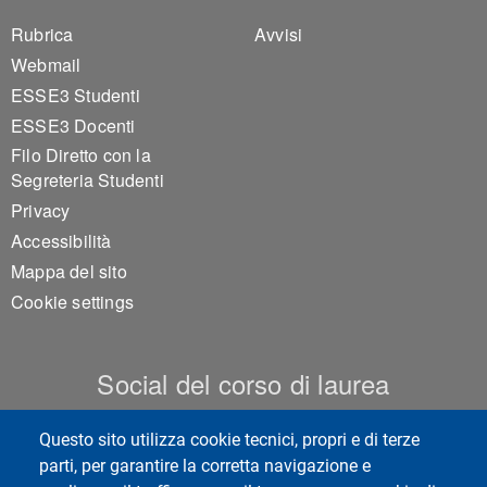
Footer 1
Footer 2
Rubrica
Avvisi
Webmail
ESSE3 Studenti
ESSE3 Docenti
Filo Diretto con la
Segreteria Studenti
Privacy
Accessibilità
Mappa del sito
Cookie settings
Social del corso di laurea
Questo sito utilizza cookie tecnici, propri e di terze
parti, per garantire la corretta navigazione e