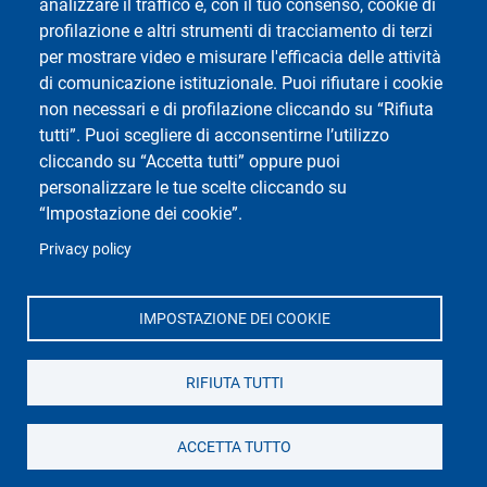
analizzare il traffico e, con il tuo consenso, cookie di
profilazione e altri strumenti di tracciamento di terzi
per mostrare video e misurare l'efficacia delle attività
di comunicazione istituzionale. Puoi rifiutare i cookie
Social di Ateneo
non necessari e di profilazione cliccando su “Rifiuta
tutti”. Puoi scegliere di acconsentirne l’utilizzo
cliccando su “Accetta tutti” oppure puoi
personalizzare le tue scelte cliccando su
“Impostazione dei cookie”.
Università di Pavia
Privacy policy
Dipartimento di Biologia e Biotecnologie "L.
Spallanzani"
Via Adolfo Ferrata, 9, 27100 Pavia PV
IMPOSTAZIONE DEI COOKIE
RIFIUTA TUTTI
ACCETTA TUTTO