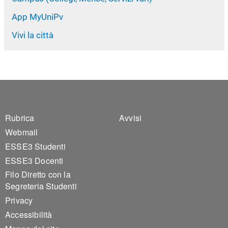
App MyUniPv
Vivi la città
Footer 1
Footer 2
Rubrica
Avvisi
Webmail
ESSE3 Studenti
ESSE3 Docenti
Filo Diretto con la
Segreteria Studenti
Privacy
Accessibilità